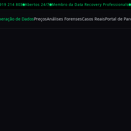
 919 214 803
Abertos 24/7
Membro da Data Recovery Professionals
peração de Dados
Preços
Análises Forenses
Casos Reais
Portal de Par